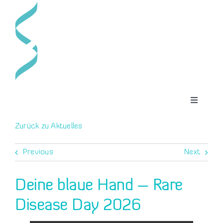
Zum
Inhalt
springen
Toggle
Navigatio
DAS SYNDROM
Zurück zu Aktuelles
Previous
Next
DER VEREIN
Deine blaue Hand – Rare
AKTUELLES
Disease Day 2026